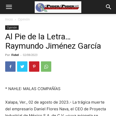
De
Inicio
Opinión
Opinión
poder
Al Pie de la Letra…
Raymundo Jiménez García
a
Por
Fidel
-
02/08/2023
Poder
* NAHLE: MALAS COMPAÑÍAS
Xalapa, Ver., 02 de agosto de 2023.- La trágica muerte
del empresario Daniel Flores Nava, el CEO de Proyecta
Industrial de México S.A. de C.V. –cuya avioneta se