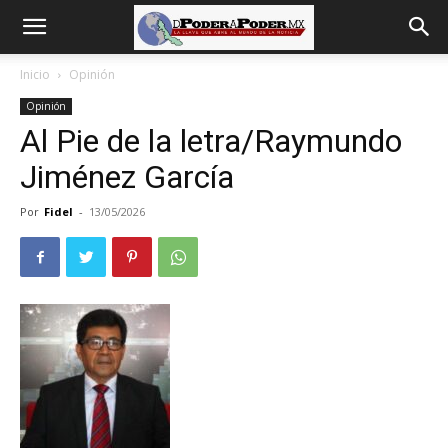
De
Inicio
Opinión
Opinión
poder
Al Pie de la letra/Raymundo
Jiménez García
a
Por
Fidel
-
13/05/2026
Poder