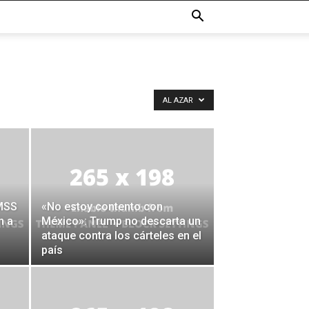
AL AZAR
IMSS
«No estoy contento con
n a
México»: Trump no descarta un
ataque contra los cárteles en el
país