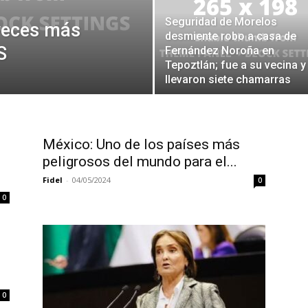
Seguridad de Morelos
veces más
desmiente robo a casa de
S
Fernández Noroña en
Tepoztlán; fue a su vecina y
llevaron siete chamarras
México: Uno de los países más
peligrosos del mundo para el...
Fidel
-
04/05/2024
0
0
0