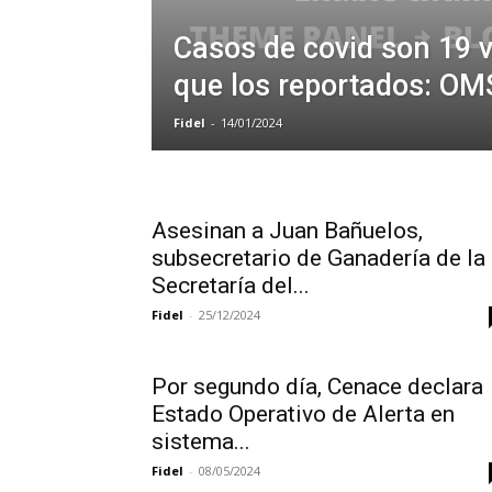
Casos de covid son 19 
que los reportados: OM
Fidel
-
14/01/2024
Asesinan a Juan Bañuelos,
subsecretario de Ganadería de la
Secretaría del...
Fidel
-
25/12/2024
Por segundo día, Cenace declara
Estado Operativo de Alerta en
sistema...
Fidel
-
08/05/2024