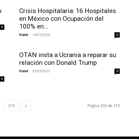
o
Crisis Hospitalaria: 16 Hospitales
en México con Ocupación del
100% en...
0
Fidel
-
14/01/2024
0
OTAN insta a Ucrania a reparar su
relación con Donald Trump
Fidel
-
02/03/2025
0
0
210
Página 203 de 210