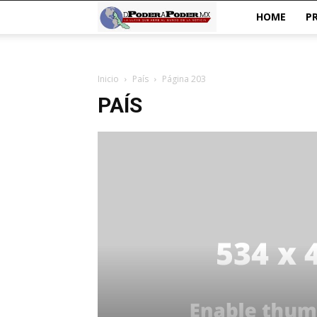
De
HOME
P
poder
Inicio
País
Página 203
a
PAÍS
Poder