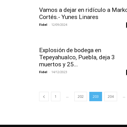
Vamos a dejar en ridículo a Mark
Cortés.- Yunes Linares
Fidel
-
12/09/2024
Explosión de bodega en
Tepeyahualco, Puebla, deja 3
muertos y 25...
Fidel
-
14/12/2023
...
...
1
202
203
204