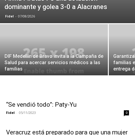
dominante y golea 3-0 a Alacranes
Fidel
-
07/08/2026
DIF Medellín de Bravo invita a la Campaña de
Garantiza
Salud para acercar servicios médicos a las
familias 
familias
entrega d
“Se vendió todo”: Paty-Yu
Fidel
-
05/11/2023
0
Veracruz está preparado para que una mujer