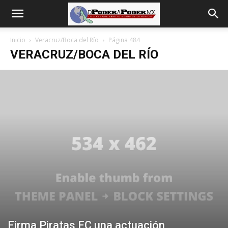
De
Inicio
Veracruz/Boca del Río
Página 484
VERACRUZ/BOCA DEL RÍO
poder
a
Poder
Firma Piratas FC una actuación