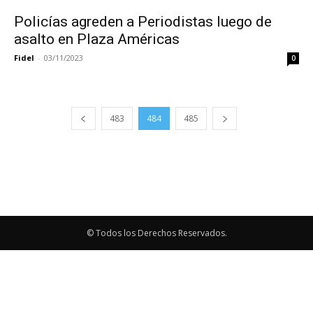
Policías agreden a Periodistas luego de
asalto en Plaza Américas
Fidel
-
03/11/2023
0
483
484
485
© Todos los Derechos Reservados.