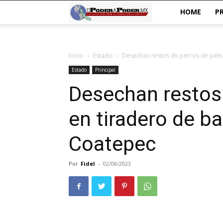
De
HOME
P
poder
Inicio
Estado
Desechan restos de perros de pelea
a
Estado
Principal
Poder
Desechan restos 
en tiradero de b
Coatepec
Por
Fidel
-
02/08/2023