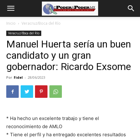
De
Inicio
Veracruz/Boca del Río
Veracruz/Boca del Río
poder
Manuel Huerta sería un buen
candidato y un gran
a
gobernador: Ricardo Exsome
Por
Fidel
-
28/06/2023
Poder
* Ha hecho un excelente trabajo y tiene el
reconocimiento de AMLO
* Tiene el perfil y ha entregado excelentes resultados