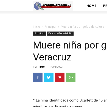
De
HOME
P
poder
Inicio
Principal
Muere niña por golpe de calor en
a
Principal
Veracruz/Boca del Río
Poder
Muere niña por g
Veracruz
Por
Fidel
-
14/06/2023
* La niña identificada como Scarlett de 15 
mientras se disponía a comer