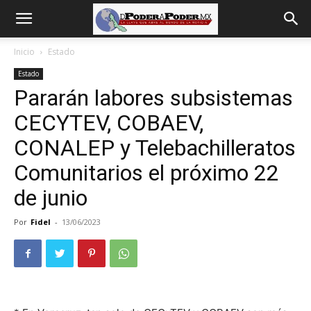
De
Inicio
Estado
Estado
poder
Pararán labores subsistemas
CECYTEV, COBAEV,
a
CONALEP y Telebachilleratos
Comunitarios el próximo 22
de junio
Poder
Por
Fidel
-
13/06/2023