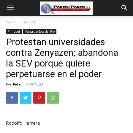
De
Inicio
Principal
Principal
Veracruz/Boca del Río
poder
Protestan universidades
contra Zenyazen; abandona
a
la SEV porque quiere
perpetuarse en el poder
Poder
Por
Fidel
-
31/07/2023
Rodolfo Herrera