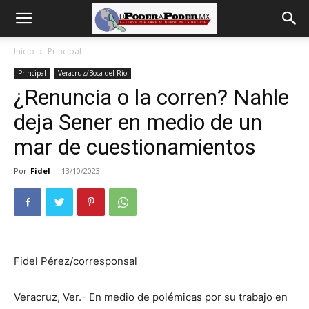
De
Inicio
Principal
Principal
Veracruz/Boca del Río
poder
¿Renuncia o la corren? Nahle
deja Sener en medio de un
a
mar de cuestionamientos
Por
Fidel
-
13/10/2023
Poder
Fidel Pérez/corresponsal
Veracruz, Ver.- En medio de polémicas por su trabajo en