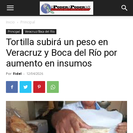
De
Inicio
Principal
Principal
Veracruz/Boca del Río
poder
Tortilla subirá un peso en
Veracruz y Boca del Río por
a
aumento en insumos
Por
Fidel
-
12/04/2026
Poder