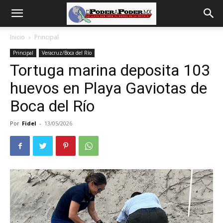
De
Inicio
Principal
Principal
Veracruz/Boca del Río
poder
Tortuga marina deposita 103
huevos en Playa Gaviotas de
a
Boca del Río
Por
Fidel
-
13/05/2026
Poder