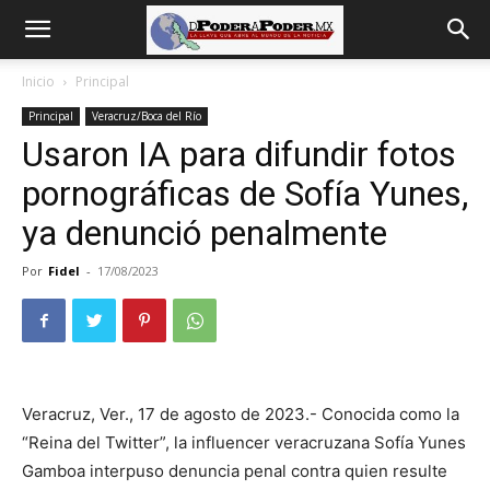
De
Inicio
Principal
Principal
Veracruz/Boca del Río
poder
Usaron IA para difundir fotos
pornográficas de Sofía Yunes,
a
ya denunció penalmente
Por
Fidel
-
17/08/2023
Poder
Veracruz, Ver., 17 de agosto de 2023.- Conocida como la
“Reina del Twitter”, la influencer veracruzana Sofía Yunes
Gamboa interpuso denuncia penal contra quien resulte