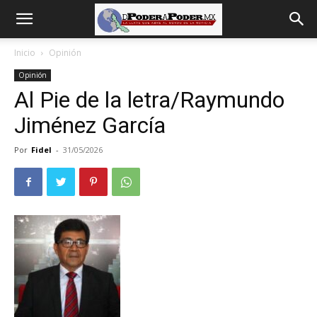
De
Inicio
Opinión
Opinión
poder
Al Pie de la letra/Raymundo
Jiménez García
a
Por
Fidel
-
31/05/2026
Poder