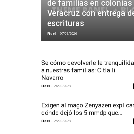
de familias en colonias
Veracruz con entrega d
escrituras
Fidel
-
07/08/2026
Se cómo devolverle la tranquilid
a nuestras familias: Citlalli
Navarro
Fidel
-
26/09/2023
Exigen al mago Zenyazen explica
dónde dejó los 5 mmdp que...
Fidel
-
25/09/2023