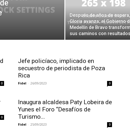
 de
e
Después de años de espera,
Gloria avanza; el Gobierno 
Medellín de Bravo transfor
sus caminos con resultado
ad
Jefe policíaco, implicado en
secuestro de periodista de Poza
Rica
Fidel
-
26/09/2023
0
0
r
Inaugura alcaldesa Paty Lobeira de
Yunes el Foro “Desafíos de
Turismo...
0
Fidel
-
25/09/2023
0