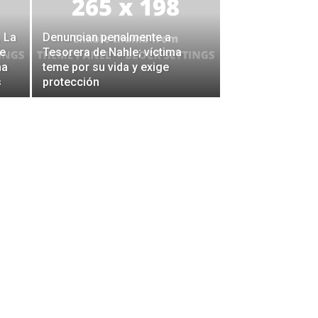
 La
Denuncian penalmente a
de
Tesorera de Nahle; víctima
ma
teme por su vida y exige
s
protección