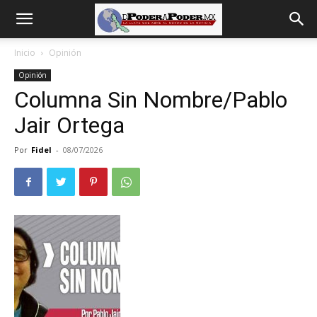
De
Inicio
Opinión
Opinión
poder
Columna Sin Nombre/Pablo
Jair Ortega
a
Por
Fidel
-
08/07/2026
Poder