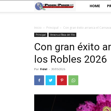
De
HOME
P
poder
Inicio
Principal
Con gran éxito arranca el Carnava
a
Principal
Veracruz/Boca del Río
Poder
Con gran éxito a
los Robles 2026
Por
Fidel
-
30/05/2026