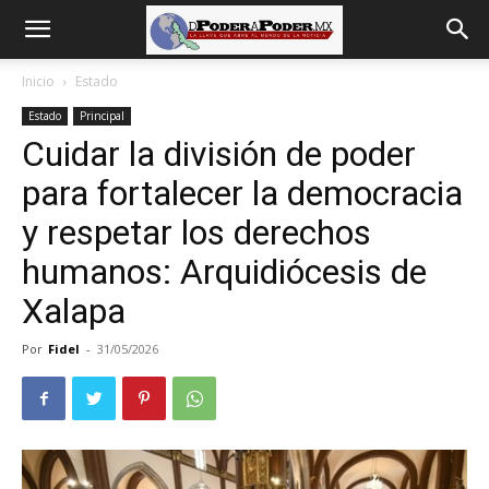
De
Inicio
Estado
Estado
Principal
poder
Cuidar la división de poder
para fortalecer la democracia
a
y respetar los derechos
humanos: Arquidiócesis de
Xalapa
Poder
Por
Fidel
-
31/05/2026