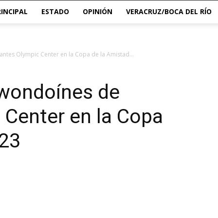
RINCIPAL
ESTADO
OPINIÓN
VERACRUZ/BOCA DEL RÍO
ntes Olympic Center en la Copa de la Amistad...
wondoínes de
 Center en la Copa
023