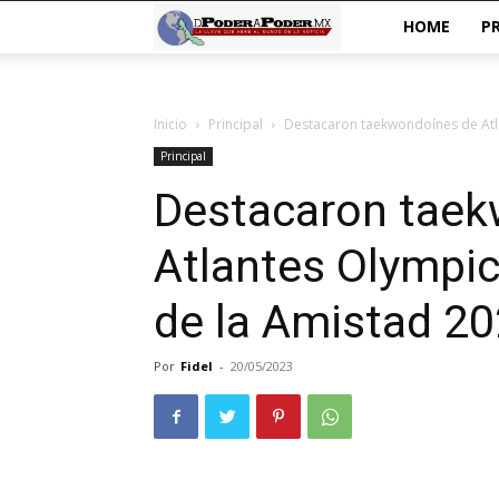
De
HOME
P
poder
Inicio
Principal
Destacaron taekwondoínes de Atla
a
Principal
Poder
Destacaron taek
Atlantes Olympic
de la Amistad 2
Por
Fidel
-
20/05/2023