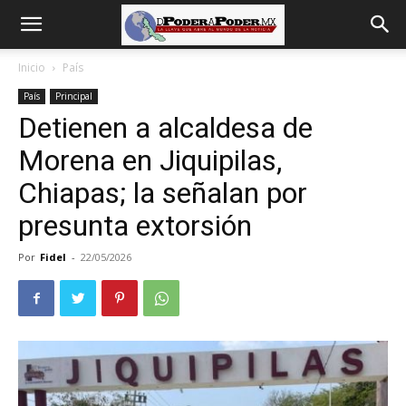
De
Inicio
País
País
Principal
poder
Detienen a alcaldesa de
Morena en Jiquipilas,
a
Chiapas; la señalan por
presunta extorsión
Poder
Por
Fidel
-
22/05/2026