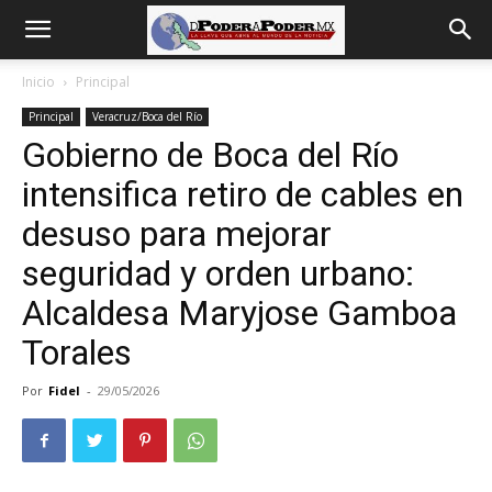
De
Inicio
Principal
Principal
Veracruz/Boca del Río
poder
Gobierno de Boca del Río
intensifica retiro de cables en
a
desuso para mejorar
seguridad y orden urbano:
Alcaldesa Maryjose Gamboa
Poder
Torales
Por
Fidel
-
29/05/2026