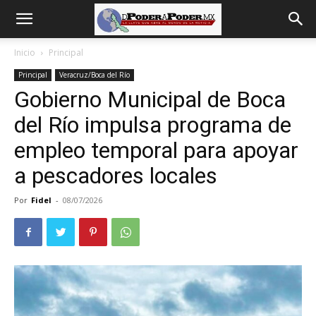
De
Inicio
Principal
Principal
Veracruz/Boca del Río
poder
Gobierno Municipal de Boca
del Río impulsa programa de
a
empleo temporal para apoyar
a pescadores locales
Poder
Por
Fidel
-
08/07/2026