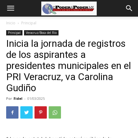
De
Inicio
Principal
Principal
Veracruz/Boca del Río
poder
Inicia la jornada de registros
de los aspirantes a
a
presidentes municipales en el
PRI Veracruz, va Carolina
Gudiño
Poder
Por
Fidel
-
01/03/2025