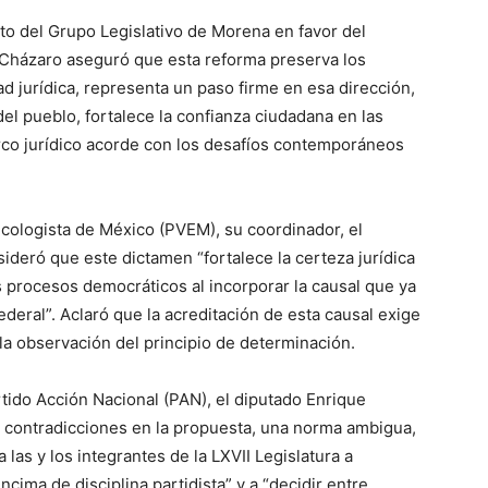
ento del Grupo Legislativo de Morena en favor del
 Cházaro aseguró que esta reforma preserva los
ad jurídica, representa un paso firme en esa dirección,
el pueblo, fortalece la confianza ciudadana en las
arco jurídico acorde con los desafíos contemporáneos
Ecologista de México (PVEM), su coordinador, el
deró que este dictamen “fortalece la certeza jurídica
os procesos democráticos al incorporar la causal que ya
deral”. Aclaró que la acreditación de esta causal exige
la observación del principio de determinación.
rtido Acción Nacional (PAN), el diputado Enrique
 contradicciones en la propuesta, una norma ambigua,
 las y los integrantes de la LXVII Legislatura a
ncima de disciplina partidista” y a “decidir entre