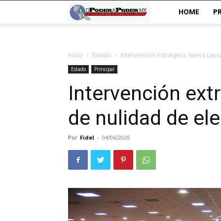
De
HOME
P
poder
Inicio
Estado
Intervención extranjera, nueva caus
a
Estado
Principal
Poder
Intervención ext
de nulidad de el
Por
Fidel
-
04/06/2026