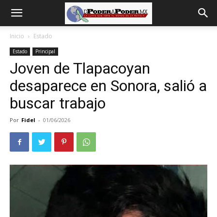
De
Inicio
Estado
Estado
Principal
poder
Joven de Tlapacoyan
desaparece en Sonora, salió a
a
buscar trabajo
Por
Fidel
-
01/06/2026
Poder