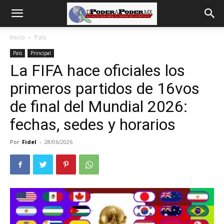
De
Inicio
País
País
Principal
poder
La FIFA hace oficiales los
primeros partidos de 16vos
a
de final del Mundial 2026:
fechas, sedes y horarios
Poder
Por
Fidel
-
28/06/2026