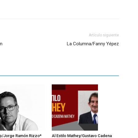
Artículo siguiente
ón
La Columna/Fanny Yépez
p/Jorge Ramón Rizzo*
Al Estilo Mathey/Gustavo Cadena