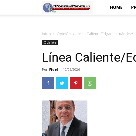
De
HOME
P
poder
Inicio
Opinión
Línea Caliente/Edgar Hernández*
a
Opinión
Poder
Línea Caliente/
Por
Fidel
-
10/06/2026