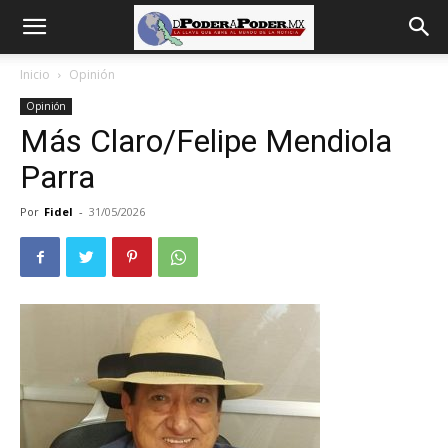
De
Inicio
Opinión
Opinión
poder
Más Claro/Felipe Mendiola
Parra
a
Por
Fidel
-
31/05/2026
Poder