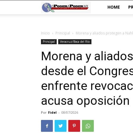
De
HOME
P
poder
Inicio
Principal
Morena y aliados protegen a Nahl
a
Principal
Veracruz/Boca del Río
Poder
Morena y aliados
desde el Congre
enfrente revoca
acusa oposición
Por
Fidel
-
08/07/2026