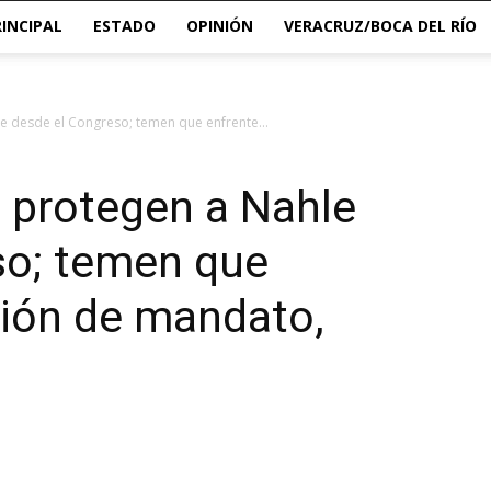
RINCIPAL
ESTADO
OPINIÓN
VERACRUZ/BOCA DEL RÍO
e desde el Congreso; temen que enfrente...
 protegen a Nahle
so; temen que
ción de mandato,