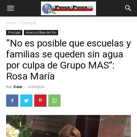
De
Inicio
Principal
Principal
Veracruz/Boca del Río
poder
“No es posible que escuelas y
familias se queden sin agua
a
por culpa de Grupo MAS”:
Rosa María
Poder
Por
Fidel
-
12/06/2026