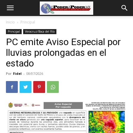
De
Inicio
Principal
Principal
Veracruz/Boca del Río
poder
PC emite Aviso Especial por
lluvias prolongadas en el
a
estado
Por
Fidel
-
08/07/2026
Poder