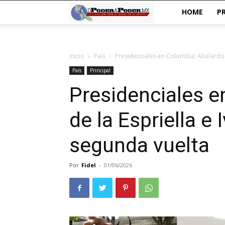
De
HOME
P
poder
Inicio
País
Presidenciales en Colombia: Abelardo d
a
País
Principal
Poder
Presidenciales e
de la Espriella e
segunda vuelta
Por
Fidel
-
01/06/2026