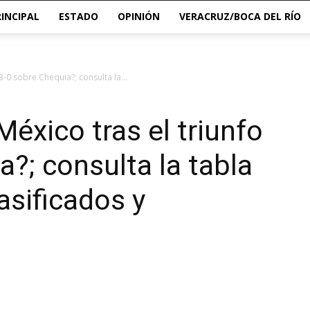
RINCIPAL
ESTADO
OPINIÓN
VERACRUZ/BOCA DEL RÍO
3-0 sobre Chequia?; consulta la...
éxico tras el triunfo
a?; consulta la tabla
asificados y