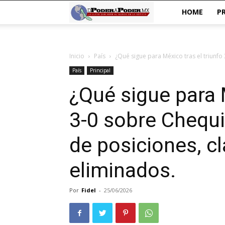
De
HOME
P
poder
Inicio
País
¿Qué sigue para México tras el triunfo 
a
País
Principal
Poder
¿Qué sigue para M
3-0 sobre Chequi
de posiciones, cl
eliminados.
Por
Fidel
-
25/06/2026