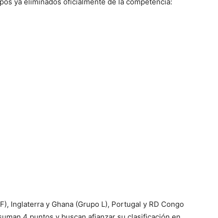
ipos ya eliminados oficialmente de la competencia:
), Inglaterra y Ghana (Grupo L), Portugal y RD Congo
suman 4 puntos y buscan afianzar su clasificación en