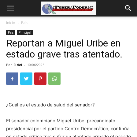
De
Inicio
País
País
Principal
poder
Reportan a Miguel Uribe en
estado grave tras atentado.
a
Por
Fidel
-
10/06/2025
Poder
¿Cuál es el estado de salud del senador?
El senador colombiano Miguel Uribe, precandidato
presidencial por el partido Centro Democrático, continúa
en estado crítico tras sufrir un atentado armado el pasado