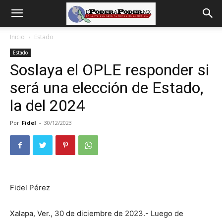
De
Inicio
Estado
Estado
poder
Soslaya el OPLE responder si
será una elección de Estado,
a
la del 2024
Por
Fidel
-
30/12/2023
Poder
Fidel Pérez
Xalapa, Ver., 30 de diciembre de 2023.- Luego de