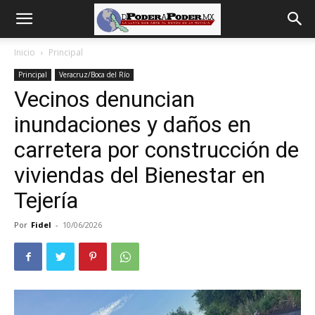
De
Inicio
Principal
Principal
Veracruz/Boca del Río
poder
Vecinos denuncian
inundaciones y daños en
a
carretera por construcción de
viviendas del Bienestar en
Tejería
Poder
Por
Fidel
-
10/06/2026