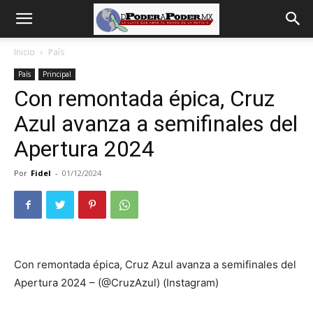
De
Inicio
País
País
Principal
poder
Con remontada épica, Cruz
Azul avanza a semifinales del
a
Apertura 2024
Por
Fidel
-
01/12/2024
Poder
Con remontada épica, Cruz Azul avanza a semifinales del
Apertura 2024 – (@CruzAzul) (Instagram)