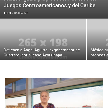
Juegos Centroamericanos y del Caribe
Fidel
-
06/08/2026
Detienen a Ángel Aguirre, exgobernador de
México su
Guerrero, por el caso Ayotzinapa
bronces e