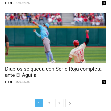
Fidel
-
27/07/2026
0
Diablos se queda con Serie Roja completa
ante El Águila
Fidel
-
26/07/2026
0
1
2
3