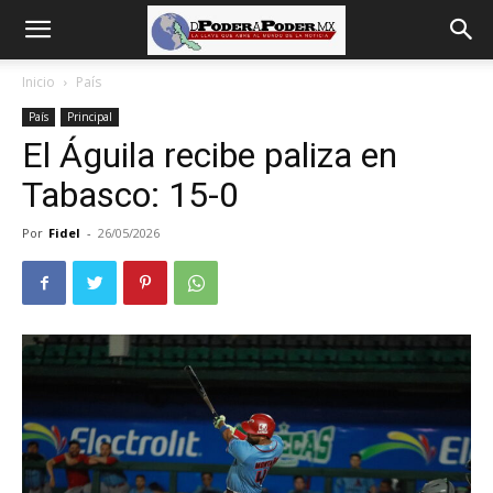
De
Inicio
País
País
Principal
poder
El Águila recibe paliza en
Tabasco: 15-0
a
Por
Fidel
-
26/05/2026
Poder