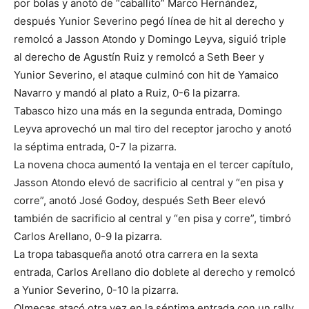
por bolas y anotó de “caballito” Marco Hernández,
después Yunior Severino pegó línea de hit al derecho y
remolcó a Jasson Atondo y Domingo Leyva, siguió triple
al derecho de Agustín Ruiz y remolcó a Seth Beer y
Yunior Severino, el ataque culminó con hit de Yamaico
Navarro y mandó al plato a Ruiz, 0-6 la pizarra.
Tabasco hizo una más en la segunda entrada, Domingo
Leyva aprovechó un mal tiro del receptor jarocho y anotó
la séptima entrada, 0-7 la pizarra.
La novena choca aumentó la ventaja en el tercer capítulo,
Jasson Atondo elevó de sacrificio al central y “en pisa y
corre”, anotó José Godoy, después Seth Beer elevó
también de sacrificio al central y “en pisa y corre”, timbró
Carlos Arellano, 0-9 la pizarra.
La tropa tabasqueña anotó otra carrera en la sexta
entrada, Carlos Arellano dio doblete al derecho y remolcó
a Yunior Severino, 0-10 la pizarra.
Olmecas atacó otra vez en la séptima entrada con un rally