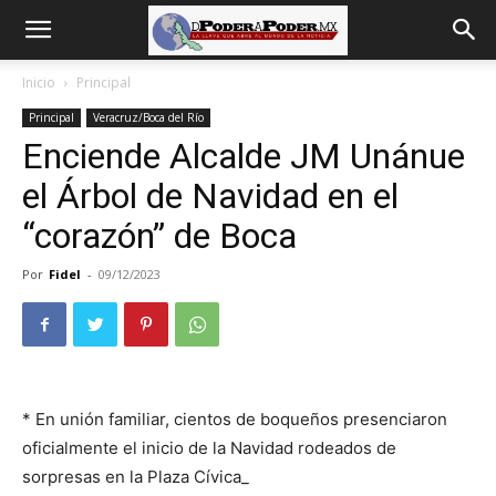
De
Inicio
Principal
Principal
Veracruz/Boca del Río
poder
Enciende Alcalde JM Unánue
el Árbol de Navidad en el
a
“corazón” de Boca
Por
Fidel
-
09/12/2023
Poder
* En unión familiar, cientos de boqueños presenciaron
oficialmente el inicio de la Navidad rodeados de
sorpresas en la Plaza Cívica_