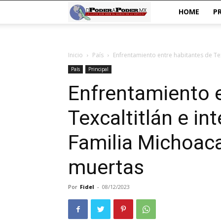
De
HOME
P
poder
Inicio
País
Enfrentamiento entre habitantes de Texc
a
País
Principal
Poder
Enfrentamiento e
Texcaltitlán e in
Familia Michoac
muertas
Por
Fidel
-
08/12/2023