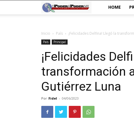
De
HOME
P
poder
Inicio
País
¡Felicidades Delfina! Llegó la transfo
a
País
Principal
Poder
¡Felicidades Delfi
transformación 
Gutiérrez Luna
Por
Fidel
-
04/06/2023