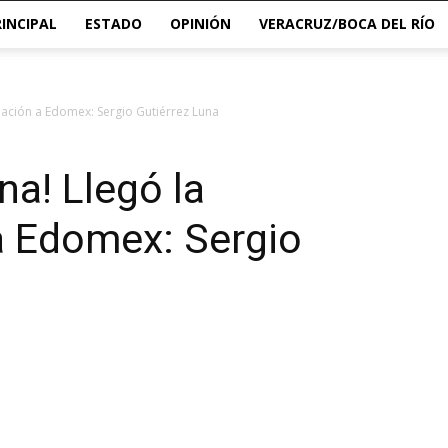
RINCIPAL
ESTADO
OPINIÓN
VERACRUZ/BOCA DEL RÍO
rmación a Edomex: Sergio Gutiérrez Luna
na! Llegó la
a Edomex: Sergio