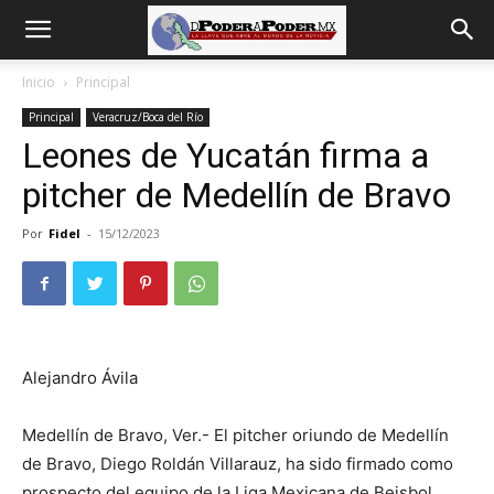
De
Inicio
Principal
Principal
Veracruz/Boca del Río
poder
Leones de Yucatán firma a
pitcher de Medellín de Bravo
a
Por
Fidel
-
15/12/2023
Poder
Alejandro Ávila
Medellín de Bravo, Ver.- El pitcher oriundo de Medellín
de Bravo, Diego Roldán Villarauz, ha sido firmado como
prospecto del equipo de la Liga Mexicana de Beisbol