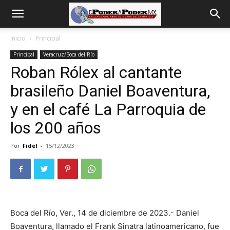
De
Inicio
Principal
Principal
Veracruz/Boca del Río
poder
Roban Rólex al cantante
brasileño Daniel Boaventura,
a
y en el café La Parroquia de
los 200 años
Poder
Por
Fidel
-
15/12/2023
Boca del Río, Ver., 14 de diciembre de 2023.- Daniel
Boaventura, llamado el Frank Sinatra latinoamericano, fue