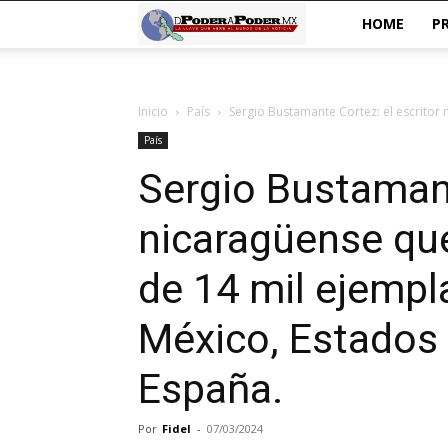
De
HOME
P
poder
Inicio
País
Sergio Bustamante Cortez: el escritor 
a
País
Poder
Sergio Bustamant
nicaragüense que
de 14 mil ejempla
México, Estados 
España.
Por
Fidel
-
07/03/2024