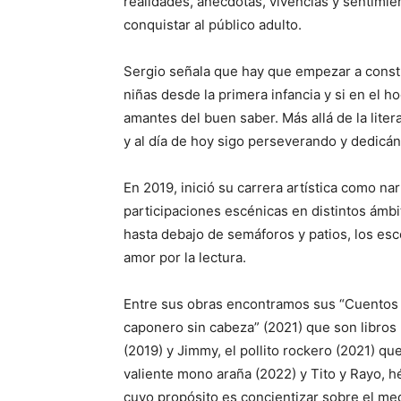
realidades, anécdotas, vivencias y sentimie
conquistar al público adulto.
Sergio señala que hay que empezar a constr
niñas desde la primera infancia y si en el h
amantes del buen saber. Más allá de la liter
y al día de hoy sigo perseverando y dedicán
En 2019, inició su carrera artística como n
participaciones escénicas en distintos ámbit
hasta debajo de semáforos y patios, los esc
amor por la lectura.
Entre sus obras encontramos sus “Cuentos Lo
caponero sin cabeza” (2021) que son libros p
(2019) y Jimmy, el pollito rockero (2021) q
valiente mono araña (2022) y Tito y Rayo, h
cuyo propósito es concientizar sobre el me