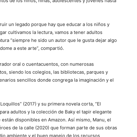
ntos de los niños, niñas, adolescentes y jóvenes hasta
uir un legado porque hay que educar a los niños y
ogar cultivamos la lectura, vamos a tener adultos
atura “siempre he sido un autor que le gusta dejar algo
dome a este arte”, compartió.
arrador oral o cuentacuentos, con numerosas
os, siendo los colegios, las bibliotecas, parques y
enarios sencillos donde congrega la imaginación y el
quillos” (2017) y su primera novela corta, “El
ara adultos y la colección de Baky el tapir elegante
ue están disponibles en Amazon. Así mismo, Manu, el
éroes de la calle (2020) que forman parte de sus obras
dio ambiente y el buen manejo de los recursos