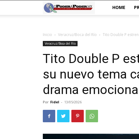
De
HOME
P
poder
Inicio
Veracruz/Boca del Río
Tito Double P estren
a
Veracruz/Boca del Río
Poder
Tito Double P es
su nuevo tema c
drama emociona
Por
Fidel
-
13/05/2026