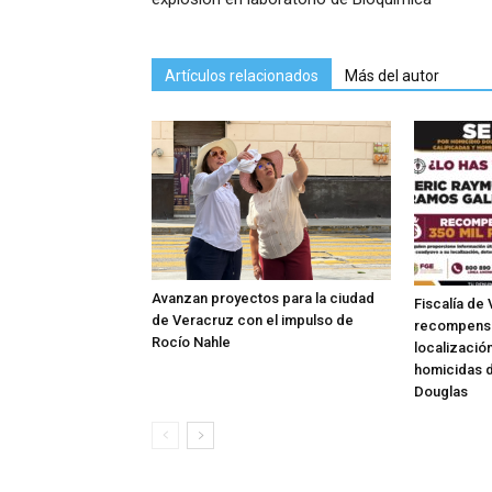
Artículos relacionados
Más del autor
Avanzan proyectos para la ciudad
Fiscalía de
de Veracruz con el impulso de
recompensa 
Rocío Nahle
localizació
homicidas d
Douglas