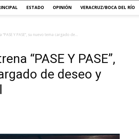
RINCIPAL
ESTADO
OPINIÓN
VERACRUZ/BOCA DEL RÍO
a “PASE Y PASE”, su nuevo tema cargado de...
trena “PASE Y PASE”,
argado de deseo y
l