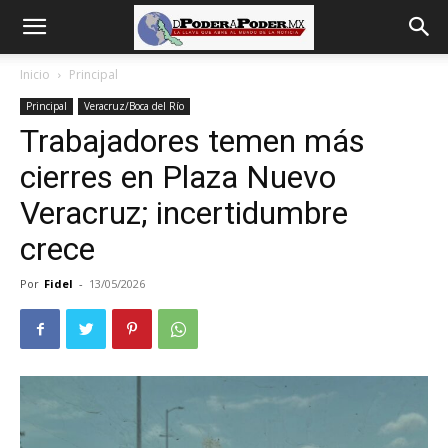
De
Inicio
Principal
Principal
Veracruz/Boca del Río
poder
Trabajadores temen más
cierres en Plaza Nuevo
a
Veracruz; incertidumbre
crece
Poder
Por
Fidel
-
13/05/2026