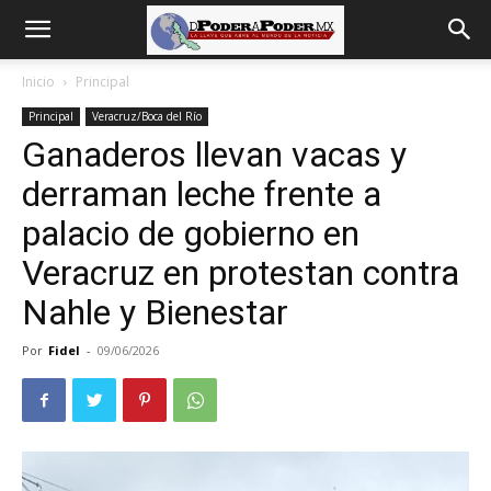
De
Inicio
Principal
Principal
Veracruz/Boca del Río
poder
Ganaderos llevan vacas y
derraman leche frente a
a
palacio de gobierno en
Veracruz en protestan contra
Nahle y Bienestar
Poder
Por
Fidel
-
09/06/2026