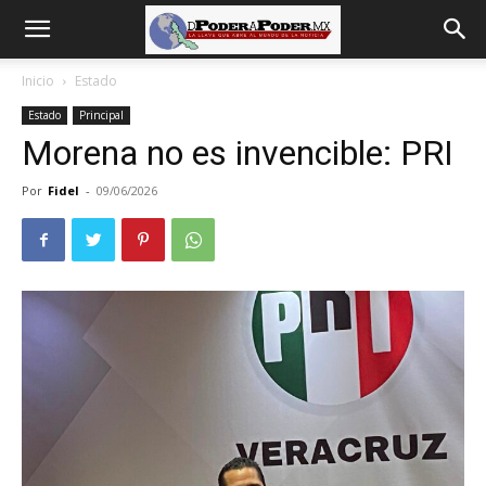
De
Inicio
Estado
Estado
Principal
poder
Morena no es invencible: PRI
Por
Fidel
-
09/06/2026
a
Poder