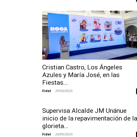
Cristian Castro, Los Ángeles
Azules y María José, en las
Fiestas...
Fidel
-
29/06/2026
Supervisa Alcalde JM Unánue
inicio de la repavimentación de l
glorieta...
Fidel
-
26/09/2024