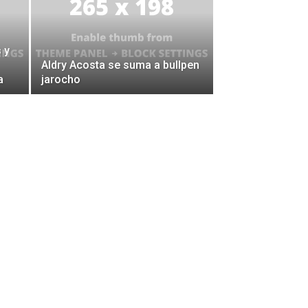
 y
Aldry Acosta se suma a bullpen
a
jarocho