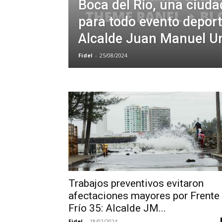
Boca del Río, una ciuda
para todo evento deport
Alcalde Juan Manuel U
Fidel
-
25/08/2024
Trabajos preventivos evitaron
afectaciones mayores por Frente
Frío 35: Alcalde JM...
Fidel
-
18/02/2024