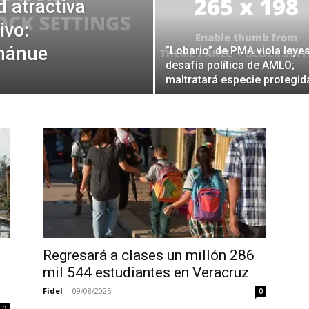
d atractiva
ivo:
nánue
”Lobario” de PMA viola leyes
desafía política de AMLO;
maltratará especie protegid
Regresará a clases un millón 286
mil 544 estudiantes en Veracruz
Fidel
-
09/08/2025
0
0