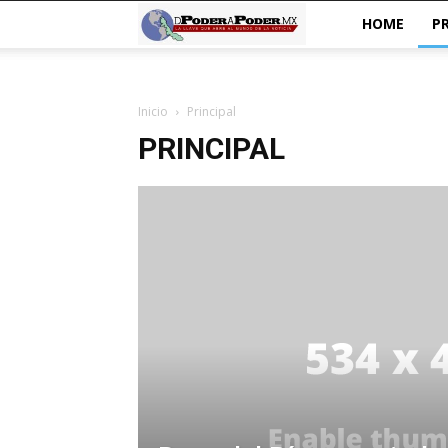
De
HOME
P
poder
Inicio
Principal
a
PRINCIPAL
Poder